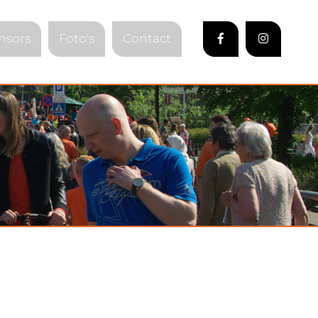
nsors
Foto's
Contact